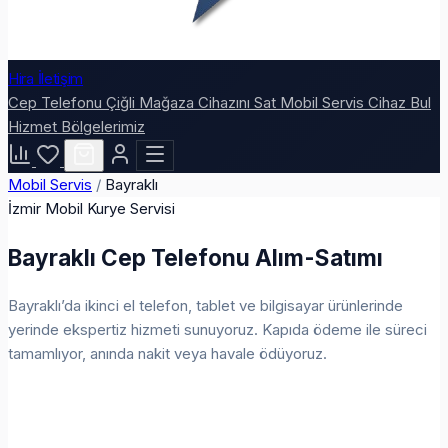
Hira İletişim
Cep Telefonu
Çiğli Mağaza
Cihazını Sat
Mobil Servis
Cihaz Bul
Hizmet Bölgelerimiz
Mobil Servis
/
Bayraklı
İzmir Mobil Kurye Servisi
Bayraklı Cep Telefonu Alım-Satımı
Bayraklı’da ikinci el telefon, tablet ve bilgisayar ürünlerinde
yerinde ekspertiz hizmeti sunuyoruz. Kapıda ödeme ile süreci
tamamlıyor, anında nakit veya havale ödüyoruz.