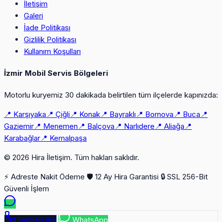
İletişim
Galeri
İade Politikası
Gizlilik Politikası
Kullanım Koşulları
İzmir Mobil Servis Bölgeleri
Motorlu kuryemiz 30 dakikada belirtilen tüm ilçelerde kapınızda:
📍 Karşıyaka
📍 Çiğli
📍 Konak
📍 Bayraklı
📍 Bornova
📍 Buca
📍
Gaziemir
📍 Menemen
📍 Balçova
📍 Narlıdere
📍 Aliağa
📍
Karabağlar
📍 Kemalpaşa
© 2026 Hira İletişim. Tüm hakları saklıdır.
⚡ Adreste Nakit Ödeme
🛡️ 12 Ay Hira Garantisi
🔒 SSL 256-Bit
Güvenli İşlem
Hemen Ara
WhatsApp