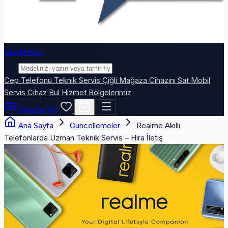
Hira İletişim
Cep Telefonu
Teknik Servis
Çiğli Mağaza
Cihazını Sat
Mobil
Servis
Cihaz Bul
Hizmet Bölgelerimiz
Cihazını Sat
Ana Sayfa
Güncellemeler
Realme Akıllı
Telefonlarda Uzman Teknik Servis – Hira İletiş