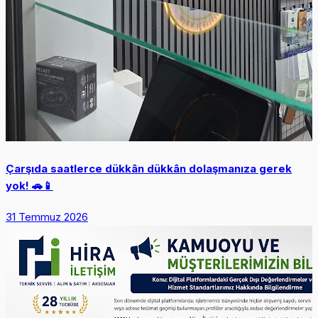
Çarşıda saatlerce dükkân dükkân dolaşmanıza gerek
yok! 🚗📱
31 Temmuz 2026