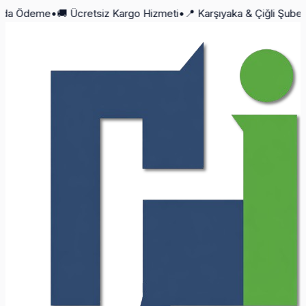
Ödeme
•
🚚 Ücretsiz Kargo Hizmeti
•
📍 Karşıyaka & Çiğli Şubeleri
•
📱