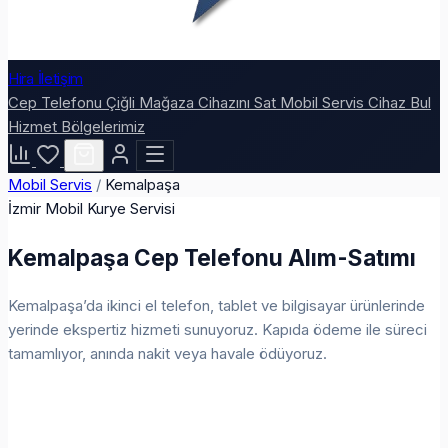
Hira İletişim
Cep Telefonu
Çiğli Mağaza
Cihazını Sat
Mobil Servis
Cihaz Bul
Hizmet Bölgelerimiz
Mobil Servis
/
Kemalpaşa
İzmir Mobil Kurye Servisi
Kemalpaşa Cep Telefonu Alım-Satımı
Kemalpaşa’da ikinci el telefon, tablet ve bilgisayar ürünlerinde
yerinde ekspertiz hizmeti sunuyoruz. Kapıda ödeme ile süreci
tamamlıyor, anında nakit veya havale ödüyoruz.