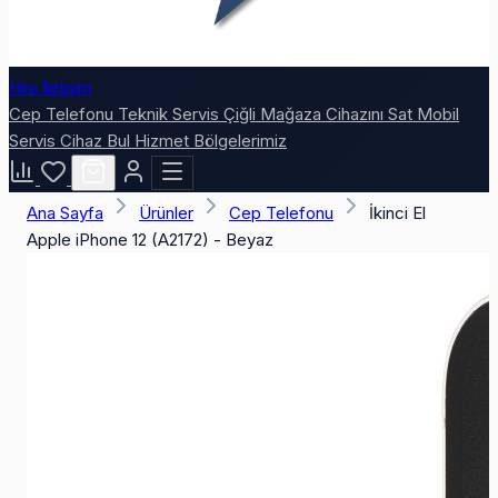
Hira İletişim
Cep Telefonu
Teknik Servis
Çiğli Mağaza
Cihazını Sat
Mobil
Servis
Cihaz Bul
Hizmet Bölgelerimiz
Ana Sayfa
Ürünler
Cep Telefonu
İkinci El
Apple iPhone 12 (A2172) - Beyaz