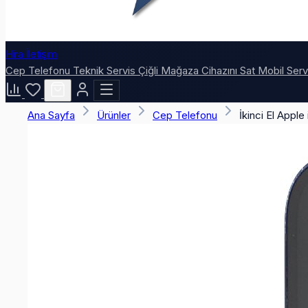
Hira İletişim
Cep Telefonu
Teknik Servis
Çiğli Mağaza
Cihazını Sat
Mobil Ser
Ana Sayfa
Ürünler
Cep Telefonu
İkinci El Appl