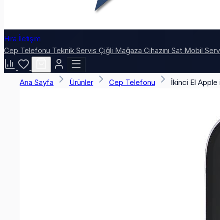
Hira İletişim
Cep Telefonu
Teknik Servis
Çiğli Mağaza
Cihazını Sat
Mobil Ser
Ana Sayfa
Ürünler
Cep Telefonu
İkinci El Appl