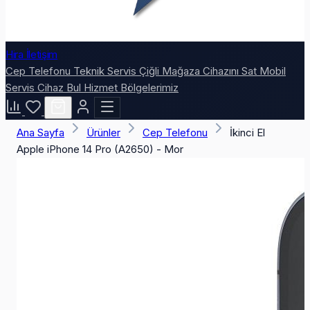
Hira İletişim
Cep Telefonu
Teknik Servis
Çiğli Mağaza
Cihazını Sat
Mobil
Servis
Cihaz Bul
Hizmet Bölgelerimiz
Ana Sayfa
Ürünler
Cep Telefonu
İkinci El
Apple iPhone 14 Pro (A2650) - Mor