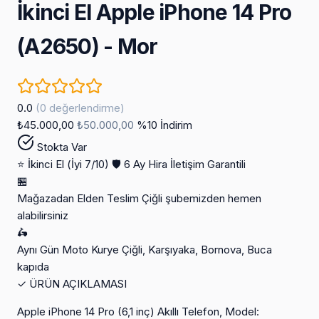
İkinci El Apple iPhone 14 Pro
(A2650) - Mor
0.0
(0 değerlendirme)
₺45.000,00
₺50.000,00
%10 İndirim
Stokta Var
⭐ İkinci El (İyi 7/10)
🛡️ 6 Ay Hira İletişim Garantili
🏪
Mağazadan Elden Teslim
Çiğli şubemizden hemen
alabilirsiniz
🛵
Aynı Gün Moto Kurye
Çiğli, Karşıyaka, Bornova, Buca
kapıda
✓
ÜRÜN AÇIKLAMASI
Apple iPhone 14 Pro (6,1 inç) Akıllı Telefon, Model: