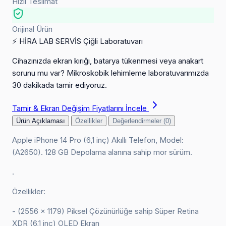
Hızlı Teslimat
Orijinal Ürün
⚡ HİRA LAB SERVİS
Çiğli Laboratuvarı
Cihazınızda ekran kırığı, batarya tükenmesi veya anakart
sorunu mu var? Mikroskobik lehimleme laboratuvarımızda
30 dakikada tamir ediyoruz.
Tamir & Ekran Değişim Fiyatlarını İncele
Ürün Açıklaması
Özellikler
Değerlendirmeler (0)
Apple iPhone 14 Pro (6,1 inç) Akıllı Telefon, Model:
(A2650). 128 GB Depolama alanına sahip mor sürüm.
.
Özellikler:
- (2556 x 1179) Piksel Çözünürlüğe sahip Süper Retina
XDR (6,1 inç) OLED Ekran